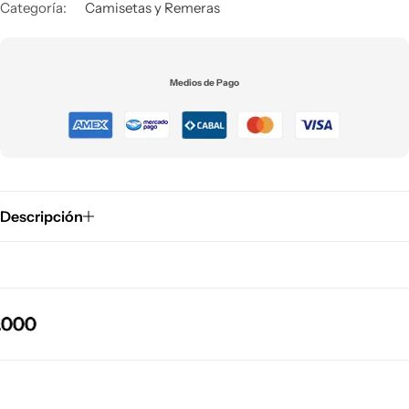
Categoría:
Camisetas y Remeras
Medios de Pago
Descripción
00
00
00
00