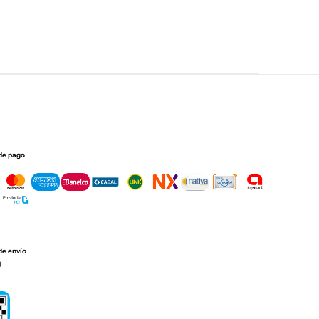
de pago
de envío