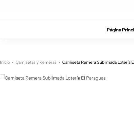
n
5OFF
Envío gr
Página Princ
Inicio
Camisetas y Remeras
Camiseta Remera Sublimada Lotería E