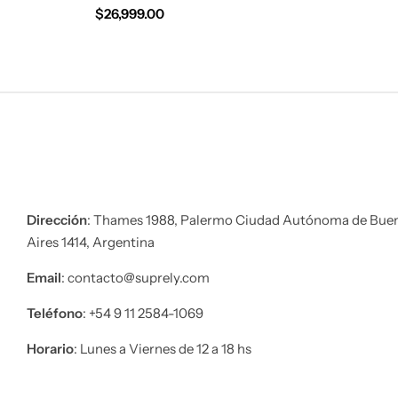
$
26,999.00
Dirección
: Thames 1988, Palermo Ciudad Autónoma de Bue
Aires 1414, Argentina
Email
: contacto@suprely.com
Teléfono​
: +54 9 11 2584-1069
Horario
: Lunes a Viernes de 12 a 18 hs