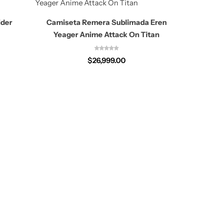
ider
Camiseta Remera Sublimada Eren
Camis
Yeager Anime Attack On Titan
$
26,999.00