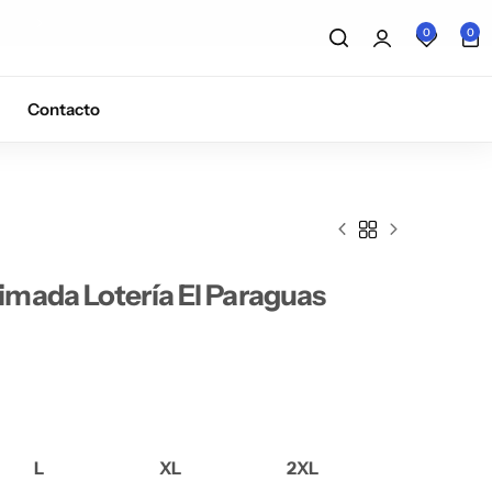
5% de descuento con el cupón
5OFF
0
0
Contacto
mada Lotería El Paraguas
L
XL
2XL