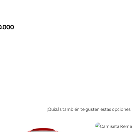
0
0
0
0
0
0
¡Quizás también te gusten estas opciones 