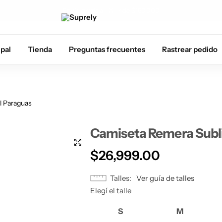
atis a partir de $150.000
ipal
Tienda
Preguntas frecuentes
Rastrear pedido
l Paraguas
Camiseta Remera Subli
$
26,999.00
Talles
Ver guía de talles
Elegí el talle
S
M