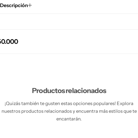
Descripción
.000
.000
.000
.000
Productos relacionados
¡Quizás también te gusten estas opciones populares! Explora
nuestros productos relacionados y encuentra más estilos que te
encantarán.