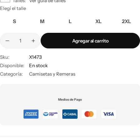
Talles
Ver guía de talles
Elegí el talle
S
M
L
XL
2XL
Agregar al carrito
Sku:
X1473
Disponible:
En stock
Categoría:
Camisetas y Remeras
Medios de Pago