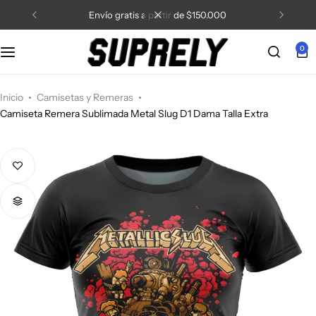
o gratis a partir de $150.000
5% de descuen
0
Inicio
Camisetas y Remeras
Camiseta Remera Sublimada Metal Slug D1 Dama Talla Extra