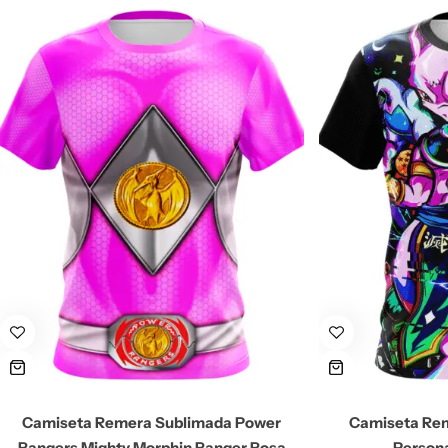
Camiseta Remera Sublimada Power
Camiseta Re
Rangers Mighty Morphin Ranger Rosa
Person