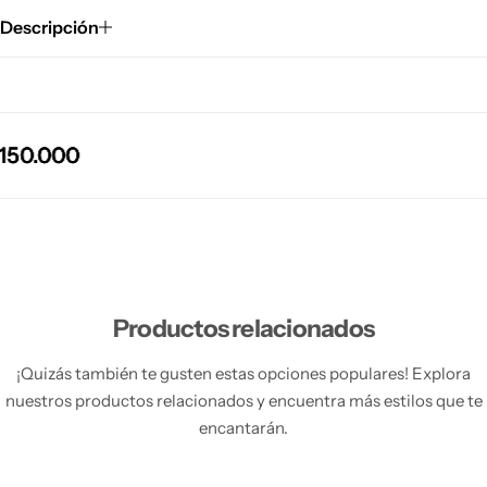
Descripción
0.000
0.000
0.000
0.000
Productos relacionados
¡Quizás también te gusten estas opciones populares! Explora
nuestros productos relacionados y encuentra más estilos que te
encantarán.