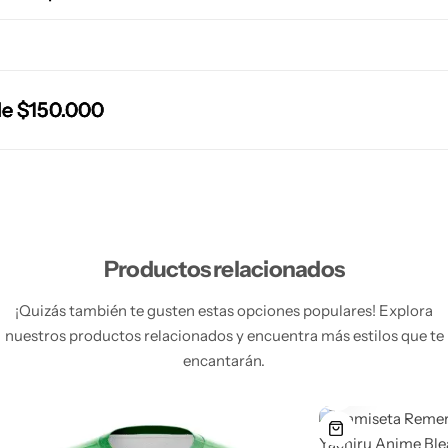
 $150.000
 $150.000
 $150.000
 $150.000
Productos relacionados
¡Quizás también te gusten estas opciones populares! Explora
nuestros productos relacionados y encuentra más estilos que te
encantarán.