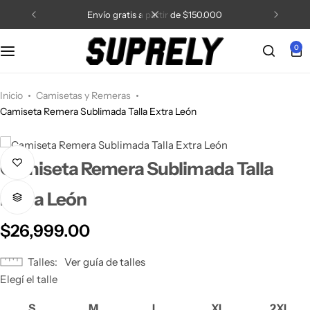
is a partir de $150.000
5% de descuento co
0
Inicio
Camisetas y Remeras
Camiseta Remera Sublimada Talla Extra León
Camiseta Remera Sublimada Talla
Extra León
$
26,999.00
Talles
Ver guía de talles
Elegí el talle
S
M
L
XL
2XL