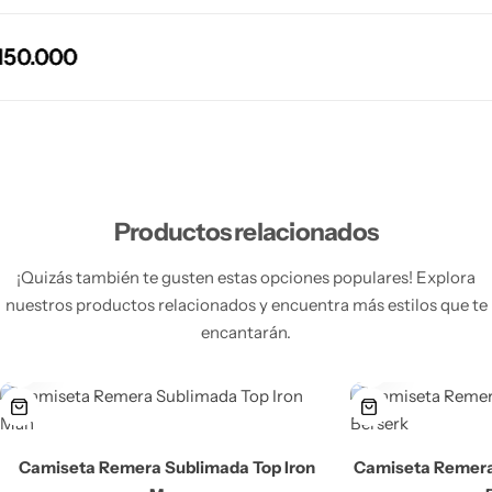
50.000
50.000
50.000
50.000
Productos relacionados
¡Quizás también te gusten estas opciones populares! Explora
nuestros productos relacionados y encuentra más estilos que te
encantarán.
Camiseta Remera Sublimada Top Iron
Camiseta Remera