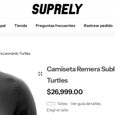
Envío gratis a partir de $150.000
ipal
Tienda
Preguntas frecuentes
Rastrear pedido
a Leonardo Turtles
Camiseta Remera Subli
Turtles
$
26,999.00
Talles
Ver guía de talles
Elegí el talle