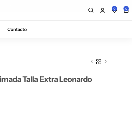
5% de descuento con el cupón
5OF
0
0
Contacto
mada Talla Extra Leonardo