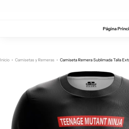
5% de descuento con el cupón
5OFF
Página Princ
Inicio
Camisetas y Remeras
Camiseta Remera Sublimada Talla Extr