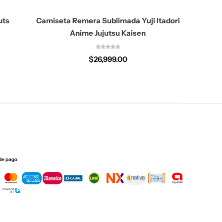
uts
Camiseta Remera Sublimada Yuji Itadori
C
Anime Jujutsu Kaisen
Donqu
$
26,999.00
de pago