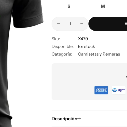
S
M
A
Sku:
X479
Disponible:
En stock
Categoría:
Camisetas y Remeras
Descripción