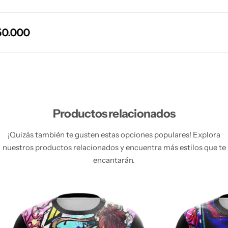
0.000
0.000
0.000
0.000
Productos relacionados
¡Quizás también te gusten estas opciones populares! Explora
nuestros productos relacionados y encuentra más estilos que te
encantarán.