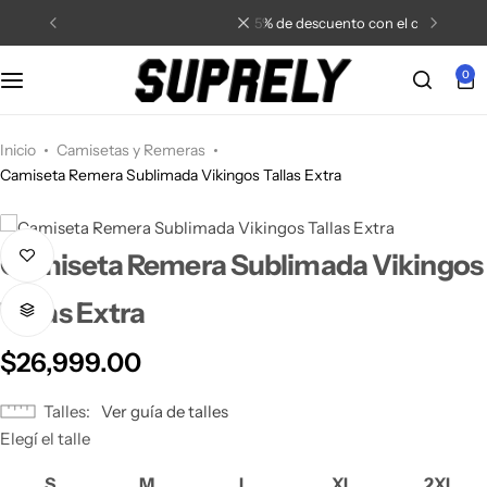
5% de descuento con el cupón
5off
0
Inicio
Camisetas y Remeras
Camiseta Remera Sublimada Vikingos Tallas Extra
Camiseta Remera Sublimada Vikingos
Tallas Extra
$
26,999.00
Talles
Ver guía de talles
Elegí el talle
S
M
L
XL
2XL