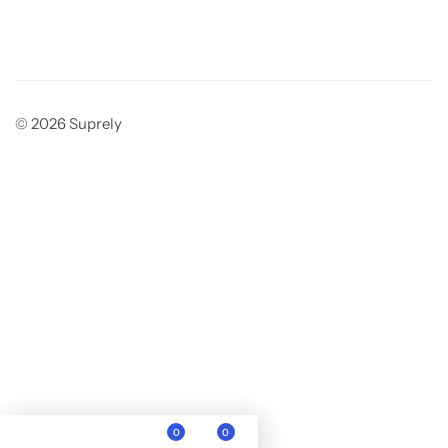
© 2026 Suprely
0
0
Elegí el talle