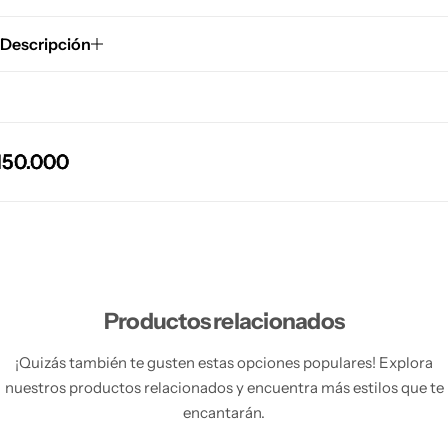
Descripción
0.000
0.000
0.000
0.000
Productos relacionados
¡Quizás también te gusten estas opciones populares! Explora
nuestros productos relacionados y encuentra más estilos que te
encantarán.