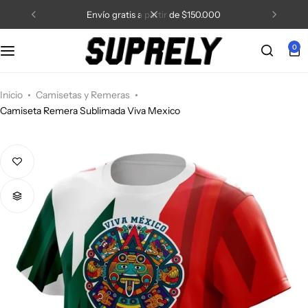
artir de $150.000
5% de descuento con el c
0
Inicio
Camisetas y Remeras
Camiseta Remera Sublimada Viva Mexico